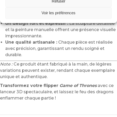
Refuser
Un hommage à Westeros :
Ce lanceur évoque la
puissance et la grandeur des dragons qui règnent
Voir les préférences
sur le royaume.
Un design fort et expressif :
La sculpture détaillée
et la peinture manuelle offrent une présence visuelle
impressionnante.
Une qualité artisanale :
Chaque pièce est réalisée
avec précision, garantissant un rendu soigné et
durable.
Note :
Ce produit étant fabriqué à la main, de légères
variations peuvent exister, rendant chaque exemplaire
unique et authentique.
Transformez votre flipper
Game of Thrones
avec ce
lanceur 3D spectaculaire, et laissez le feu des dragons
enflammer chaque partie !