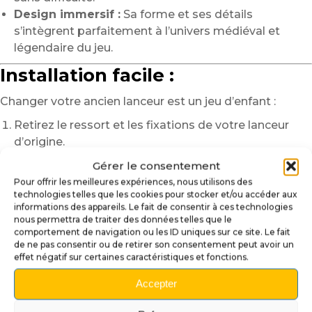
Design immersif :
Sa forme et ses détails
s’intègrent parfaitement à l’univers médiéval et
légendaire du jeu.
Installation facile :
Changer votre ancien lanceur est un jeu d’enfant :
Retirez le ressort et les fixations de votre lanceur
d’origine.
Alignez le nouveau lanceur avec le mécanisme de
Gérer le consentement
lancement de bille.
Pour offrir les meilleures expériences, nous utilisons des
Réinstallez le ressort, puis testez la fluidité du
technologies telles que les cookies pour stocker et/ou accéder aux
informations des appareils. Le fait de consentir à ces technologies
mouvement avant de jouer.
nous permettra de traiter des données telles que le
En quelques minutes, votre flipper est prêt à rugir
comportement de navigation ou les ID uniques sur ce site. Le fait
de ne pas consentir ou de retirer son consentement peut avoir un
comme un véritable dragon.
effet négatif sur certaines caractéristiques et fonctions.
Pourquoi choisir notre lanceur
Accepter
Game of Thrones ?