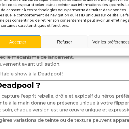
ste aux sessions de jeu les plus endiablées tout en cons
 les cookies pour stocker et/ou accéder aux informations des appareils. L
t de consentir à ces technologies nous permettra de traiter des données
adpool
, il s’installe facilement et s’ajuste sans modifi
les que le comportement de navigation ou les ID uniques sur ce site. Le fa
apture parfaitement l’énergie explosive et l’humour dé
ne pas consentir ou de retirer son consentement peut avoir un effet néga
 certaines caractéristiques et fonctions.
:
Accepter
Refuser
Voir les préférence
en lanceur.
ec le mécanisme de lancement.
ouvement avant utilisation.
ritable show à la Deadpool !
Deadpool ?
apture l’esprit rebelle, drôle et explosif du héros préfé
nte à la main donne une présence unique à votre flipper
 soin, chaque version est une œuvre unique et expressi
 légères variations de teinte ou de texture peuvent appa