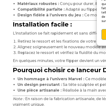
Matériaux robustes :
Conçu pour durer, il rési
que
fai
Compatibilité parfaite :
Adapté au flipper
De
tel
Design fidèle à l’univers du jeu :
Ce modèle c
de 
sur
Installation facile :
L’installation se fait rapidement et sans difficulté 
Retirez le ressort et les fixations de votre anci
Alignez soigneusement le nouveau modèle av
Replacez le ressort et vérifiez la fluidité du m
En quelques minutes, votre flipper devient un vé
Pourquoi choisir ce lanceur 
Un hommage à l’univers Marvel :
Ce modèle c
Un design percutant :
Sa tête sculptée et pei
Une pièce artisanale :
Réalisée à la main avec
Note :
En raison de la fabrication artisanale, de
vraiment unique.