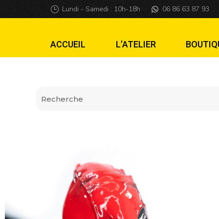
Lanceur Deadpoo
Lundi - Samedi : 10h-18h
06 86 63 87 93
ACCUEIL
L’ATELIER
BOUTIQ