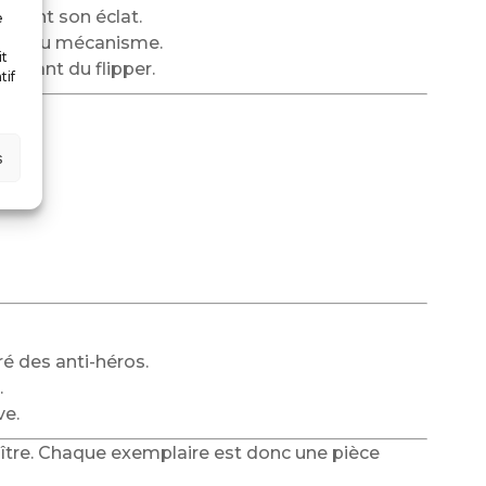
ervant son éclat.
e
cation du mécanisme.
it
capant du flipper.
tif
s
ré des anti-héros.
.
ve.
raître. Chaque exemplaire est donc une pièce