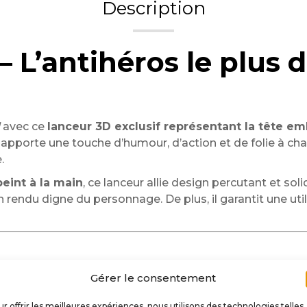
Description
L’antihéros le plus dé
avec ce
lanceur 3D exclusif représentant la tête e
pporte une touche d’humour, d’action et de folie à chaque
.
peint à la main
, ce lanceur allie design percutant et sol
un rendu digne du personnage. De plus, il garantit une uti
ulpté avec soin pour capturer l’expression déterminée
Gérer le consentement
main avec des teintes rouges intenses, des ombres contr
r offrir les meilleures expériences, nous utilisons des technologies telles