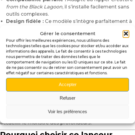
from the Black Lagoon
, il s’installe facilement sans
outils complexes.
Design fidèle :
Ce modèle s’intègre parfaitement à
l’ambiance rétro-horrifique et aquatique du jeu, pour
Gérer le consentement
un effet visuel saisissant.
Pour offrir les meilleures expériences, nous utilisons des
Installation facile :
technologies telles que les cookies pour stocker et/ou accéder aux
informations des appareils. Le fait de consentir à ces technologies
nous permettra de traiter des données telles que le
L’installation de ce lanceur se fait rapidement :
comportement de navigation ou les ID uniques sur ce site. Le fait
de ne pas consentir ou de retirer son consentement peut avoir un
Retirez le ressort et les fixations de votre ancien
effet négatif sur certaines caractéristiques et fonctions.
modèle.
Alignez le nouveau lanceur avec le mécanisme de
Accepter
lancement de bille.
Replacez le ressort, puis testez le mouvement pour
Refuser
garantir une fluidité parfaite.
Voir les préférences
En quelques minutes, votre flipper se transforme pour
accueillir le monstre des profondeurs.
Pourquoi choisir ce lanceur