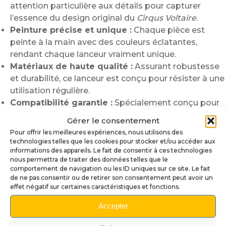
attention particulière aux détails pour capturer
l’essence du design original du
Cirqus Voltaire
.
Peinture précise et unique :
Chaque pièce est
peinte à la main avec des couleurs éclatantes,
rendant chaque lanceur vraiment unique.
Matériaux de haute qualité :
Assurant robustesse
et durabilité, ce lanceur est conçu pour résister à une
utilisation régulière.
Compatibilité garantie :
Spécialement conçu pour
s’adapter parfaitement au modèle Cirqus Voltaire,
Gérer le consentement
avec une installation simple.
Pour offrir les meilleures expériences, nous utilisons des
Design inspiré :
Représente fidèlement
Jean-
technologies telles que les cookies pour stocker et/ou accéder aux
Baptiste, The Juggler
, apportant une touche
informations des appareils. Le fait de consentir à ces technologies
nous permettra de traiter des données telles que le
d’authenticité et d’originalité à votre machine.
comportement de navigation ou les ID uniques sur ce site. Le fait
de ne pas consentir ou de retirer son consentement peut avoir un
Installation facile :
effet négatif sur certaines caractéristiques et fonctions.
Le remplacement de votre lanceur actuel est simple et
Accepter
rapide. Il suffit de :