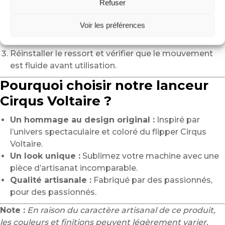
Refuser
Retirer le ressort et les fixations de votre ancien
lanceur.
Voir les préférences
Aligner soigneusement le nouveau lanceur avec le
mécanisme de lancement de bille.
Réinstaller le ressort et vérifier que le mouvement
est fluide avant utilisation.
Pourquoi choisir notre lanceur
Cirqus Voltaire ?
Un hommage au design original :
Inspiré par
l’univers spectaculaire et coloré du flipper Cirqus
Voltaire.
Un look unique :
Sublimez votre machine avec une
pièce d’artisanat incomparable.
Qualité artisanale :
Fabriqué par des passionnés,
pour des passionnés.
Note :
En raison du caractère artisanal de ce produit,
les couleurs et finitions peuvent légèrement varier,