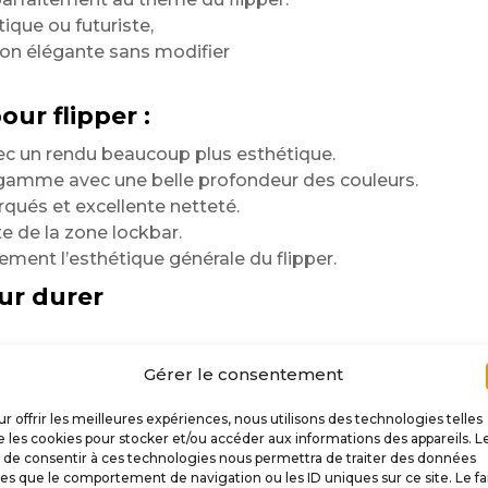
tique ou futuriste,
ion élégante sans modifier
ur flipper :
ec un rendu beaucoup plus esthétique.
 gamme avec une belle profondeur des couleurs.
rqués et excellente netteté.
 de la zone lockbar.
ment l’esthétique générale du flipper.
ur durer
Gérer le consentement
 rigidité, souplesse
-rigide,
r offrir les meilleures expériences, nous utilisons des technologies telles
 et permet d’obtenir
 les cookies pour stocker et/ou accéder aux informations des appareils. L
t de consentir à ces technologies nous permettra de traiter des données
les que le comportement de navigation ou les ID uniques sur ce site. Le fa