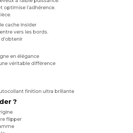
eveux à faible puissance.
t optimise l’adhérence.
ièce.
e cache insider
entre vers les bords.
 d’obtenir
agne en élégance
une véritable différence
tocollant finition ultra brillante
der ?
rigine
e flipper
 gamme