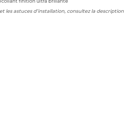
ollant finition ultra brillante
t les astuces d’installation, consultez la description