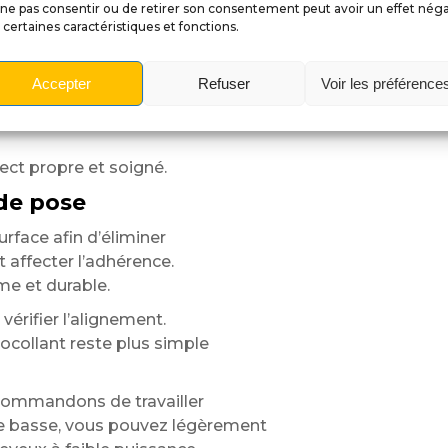
ne pas consentir ou de retirer son consentement peut avoir un effet néga
et apporte davantage
 certaines caractéristiques et fonctions.
haute définition conserve
cision même après de nombreuses
Accepter
Refuser
Voir les préférence
s, aux UV
ct propre et soigné.
 de pose
urface afin d’éliminer
 affecter l’adhérence.
me et durable.
vérifier l’alignement.
tocollant reste plus simple
ecommandons de travailler
e basse, vous pouvez légèrement