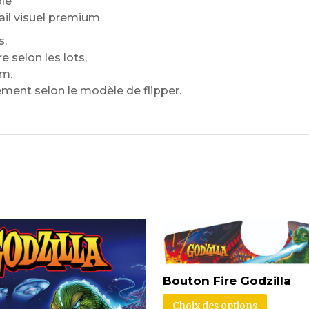
ble
ail visuel premium
s.
 selon les lots,
om.
ment selon le modèle de flipper.
Bouton Fire Godzilla
Choix des options