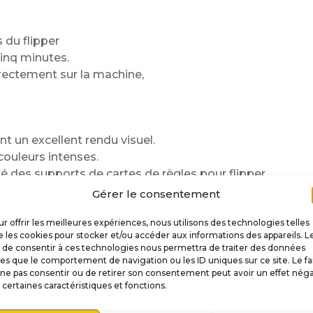
du flipper
inq minutes.
irectement sur la machine,
nt un excellent rendu visuel.
couleurs intenses.
 des supports de cartes de règles pour flipper.
us l’éclairage du playfield.
Gérer le consentement
assionnés de flipper
r offrir les meilleures expériences, nous utilisons des technologies telles
 les cookies pour stocker et/ou accéder aux informations des appareils. L
t de consentir à ces technologies nous permettra de traiter des données
les que le comportement de navigation ou les ID uniques sur ce site. Le fa
.
ne pas consentir ou de retirer son consentement peut avoir un effet néga
 certaines caractéristiques et fonctions.