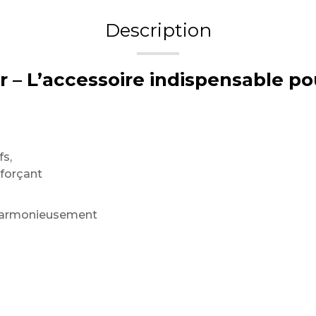
Description
r – L’accessoire indispensable po
fs,
nforçant
r harmonieusement