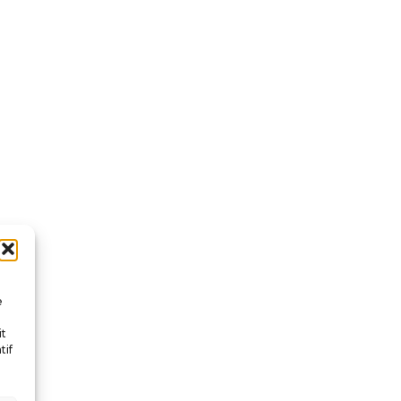
e
it
tif