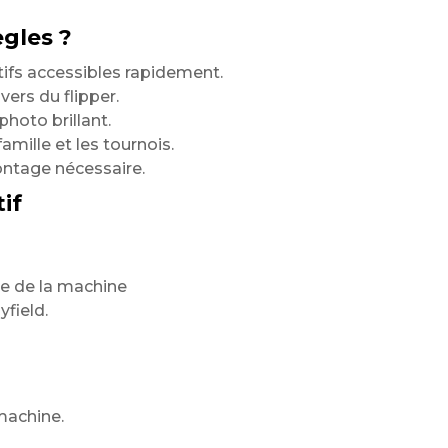
ègles ?
tifs accessibles rapidement.
vers du flipper.
hoto brillant.
famille et les tournois.
ontage nécessaire.
if
le de la machine
yfield.
machine.