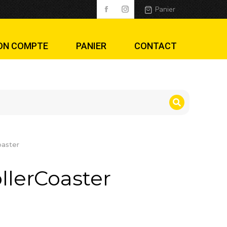
Panier
ON COMPTE
PANIER
CONTACT
oaster
llerCoaster