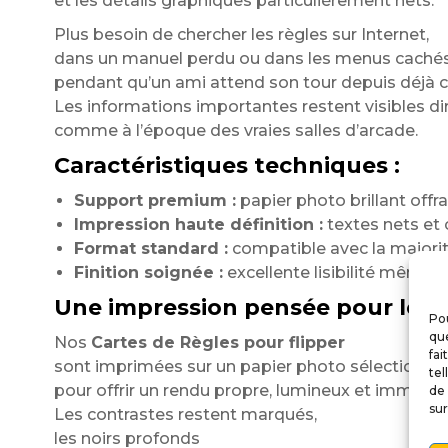
et les détails graphiques particulièrement nets.
Plus besoin de chercher les règles sur Internet,
dans un manuel perdu ou dans les menus cachés 
pendant qu’un ami attend son tour depuis déjà c
Les informations importantes restent visibles d
comme à l’époque des vraies salles d’arcade.
Caractéristiques techniques :
Support premium :
papier photo brillant offra
Impression haute définition :
textes nets et 
Format standard :
compatible avec la majorité
Finition soignée :
excellente lisibilité même so
Une impression pensée pour les p
Pou
que
Nos
Cartes de Règles pour flipper
fai
sont imprimées sur un papier photo sélectionné
tel
pour offrir un rendu propre, lumineux et immersif
de 
sur
Les contrastes restent marqués,
les noirs profonds