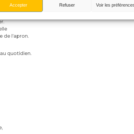
s.
Accepter
Refuser
Voir les préférence
r.
elle
 de l’apron.
au quotidien.
e,