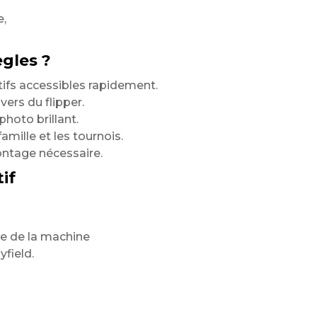
e,
ègles ?
tifs accessibles rapidement.
vers du flipper.
hoto brillant.
famille et les tournois.
ontage nécessaire.
if
le de la machine
yfield.