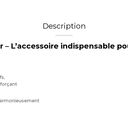
Description
r – L’accessoire indispensable po
fs,
nforçant
r harmonieusement