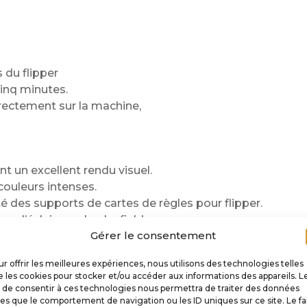
du flipper
inq minutes.
irectement sur la machine,
nt un excellent rendu visuel.
couleurs intenses.
 des supports de cartes de règles pour flipper.
us l’éclairage du playfield.
Gérer le consentement
assionnés de flipper
r offrir les meilleures expériences, nous utilisons des technologies telles
 les cookies pour stocker et/ou accéder aux informations des appareils. L
t de consentir à ces technologies nous permettra de traiter des données
.
les que le comportement de navigation ou les ID uniques sur ce site. Le fa