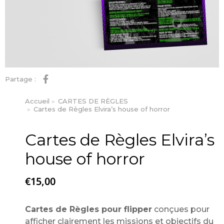
Partage :
Accueil
CARTES DE RÈGLES
Vous êtes ici :
Cartes de Règles Elvira’s house of horror
Cartes de Règles Elvira’s
house of horror
€
15,00
Cartes de Règles pour flipper
conçues pour
afficher clairement les missions et objectifs du