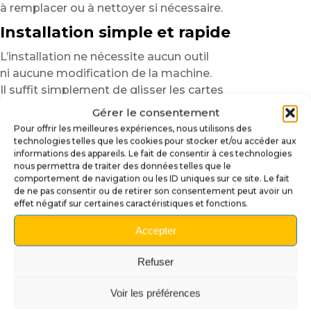
à remplacer ou à nettoyer si nécessaire.
Installation simple et rapide
L’installation ne nécessite aucun outil
ni aucune modification de la machine.
Il suffit simplement de glisser les cartes
dans les encoches prévues sur l’apron du flipper.
Gérer le consentement
Pour offrir les meilleures expériences, nous utilisons des
En seulement quelques secondes,
technologies telles que les cookies pour stocker et/ou accéder aux
votre machine bénéficie d’une finition plus propre,
informations des appareils. Le fait de consentir à ces technologies
plus complète et plus immersive.
nous permettra de traiter des données telles que le
comportement de navigation ou les ID uniques sur ce site. Le fait
Pourquoi choisir nos Cartes de Règles
de ne pas consentir ou de retirer son consentement peut avoir un
?
effet négatif sur certaines caractéristiques et fonctions.
Compréhension immédiate :
règles et objectifs
Accepter
accessibles rapidement.
Refuser
Design immersif :
visuels cohérents avec l’univers
du flipper.
Voir les préférences
Finition premium :
impression HD sur papier photo