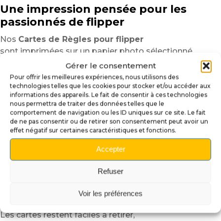
Une impression pensée pour les
passionnés de flipper
Nos
Cartes de Règles pour flipper
sont imprimées sur un papier photo sélectionné
pour offrir un rendu propre, lumineux et immersif.
Gérer le consentement
Les contrastes restent marqués,
Pour offrir les meilleures expériences, nous utilisons des
technologies telles que les cookies pour stocker et/ou accéder aux
les noirs profonds
informations des appareils. Le fait de consentir à ces technologies
et les éléments graphiques parfaitement détaillés.
nous permettra de traiter des données telles que le
comportement de navigation ou les ID uniques sur ce site. Le fait
Chaque visuel est travaillé afin de conserver
de ne pas consentir ou de retirer son consentement peut avoir un
une excellente cohérence avec le thème du flipper.
effet négatif sur certaines caractéristiques et fonctions.
Le résultat apporte une finition plus professionnelle
Accepter
et améliore immédiatement l’apparence générale de
l’apron.
Refuser
Le papier photo utilisé offre également
une bonne rigidité et une manipulation agréable au
Voir les préférences
quotidien.
Les cartes restent faciles à retirer,