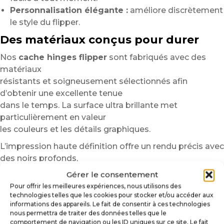
Personnalisation élégante :
améliore discrètement
le style du flipper.
Des matériaux conçus pour durer
Nos
cache hinges flipper
sont fabriqués avec des
matériaux
résistants et soigneusement sélectionnés afin
d’obtenir une excellente tenue
dans le temps. La surface ultra brillante met
particulièrement en valeur
les couleurs et les détails graphiques.
L’impression haute définition offre un rendu précis avec
des noirs profonds,
des contours nets et des couleurs vibrantes.
Gérer le consentement
De plus, les matériaux résistent aux frottements, aux
Pour offrir les meilleures expériences, nous utilisons des
manipulations régulières
technologies telles que les cookies pour stocker et/ou accéder aux
informations des appareils. Le fait de consentir à ces technologies
et aux nettoyages classiques liés à l’entretien du
nous permettra de traiter des données telles que le
flipper.
comportement de navigation ou les ID uniques sur ce site. Le fait