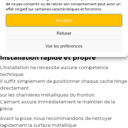
de ne pas consentir ou de retirer son consentement peut avoir un
Grâce au support magnétique intégré, les cache hinges
effet négatif sur certaines caractéristiques et fonctions.
restent parfaitement
en place tout en conservant une grande simplicité
Accepter
d’utilisation.
Refuser
Vous pouvez les retirer, les repositionner ou les
remplacer facilement
Voir les préférences
selon vos envies ou le thème de votre machine.
Installation rapide et propre
L’installation ne nécessite aucune compétence
technique.
Il suffit simplement de positionner chaque cache hinge
directement
sur les charnières métalliques du fronton.
L’aimant assure immédiatement le maintien de la
pièce.
Avant la pose, nous recommandons de nettoyer
rapidement la surface métallique