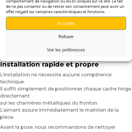
flipper.
comportement de navigation ou les ID uniques sur ce site. Le fait
de ne pas consentir ou de retirer son consentement peut avoir un
Grâce au support magnétique intégré, les cache hinges
effet négatif sur certaines caractéristiques et fonctions.
restent parfaitement
Accepter
en place tout en conservant une grande simplicité
d’utilisation.
Refuser
Vous pouvez les retirer, les repositionner ou les
remplacer facilement
Voir les préférences
selon vos envies ou le thème de votre machine.
Installation rapide et propre
L’installation ne nécessite aucune compétence
technique.
Il suffit simplement de positionner chaque cache hinge
directement
sur les charnières métalliques du fronton.
L’aimant assure immédiatement le maintien de la
pièce.
Avant la pose, nous recommandons de nettoyer