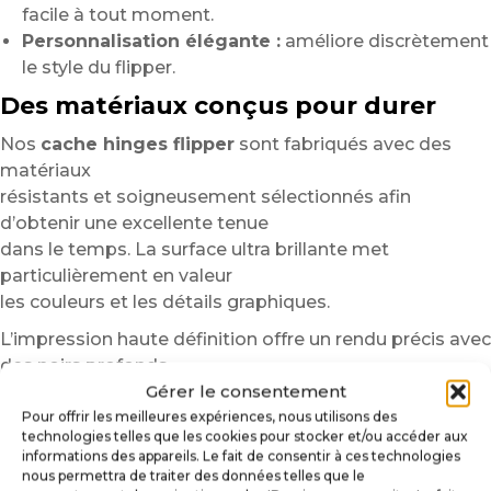
facile à tout moment.
Personnalisation élégante :
améliore discrètement
le style du flipper.
Des matériaux conçus pour durer
Nos
cache hinges flipper
sont fabriqués avec des
matériaux
résistants et soigneusement sélectionnés afin
d’obtenir une excellente tenue
dans le temps. La surface ultra brillante met
particulièrement en valeur
les couleurs et les détails graphiques.
L’impression haute définition offre un rendu précis avec
des noirs profonds,
Gérer le consentement
des contours nets et des couleurs vibrantes.
De plus, les matériaux résistent aux frottements, aux
Pour offrir les meilleures expériences, nous utilisons des
technologies telles que les cookies pour stocker et/ou accéder aux
manipulations régulières
informations des appareils. Le fait de consentir à ces technologies
et aux nettoyages classiques liés à l’entretien du
nous permettra de traiter des données telles que le