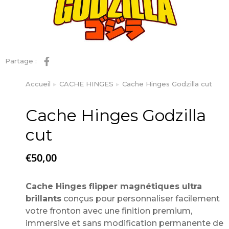
Partage :
Accueil
CACHE HINGES
Cache Hinges Godzilla cut
Vous êtes ici :
Cache Hinges Godzilla
cut
€
50,00
Cache Hinges flipper magnétiques ultra
brillants
conçus pour personnaliser facilement
votre fronton avec une finition premium,
immersive et sans modification permanente de