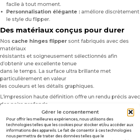
facile à tout moment.
Personnalisation élégante :
améliore discrètement
le style du flipper.
Des matériaux conçus pour durer
Nos
cache hinges flipper
sont fabriqués avec des
matériaux
résistants et soigneusement sélectionnés afin
d’obtenir une excellente tenue
dans le temps. La surface ultra brillante met
particulièrement en valeur
les couleurs et les détails graphiques.
L’impression haute définition offre un rendu précis avec
des noirs profonds,
Gérer le consentement
des contours nets et des couleurs vibrantes.
De plus, les matériaux résistent aux frottements, aux
Pour offrir les meilleures expériences, nous utilisons des
technologies telles que les cookies pour stocker et/ou accéder aux
manipulations régulières
informations des appareils. Le fait de consentir à ces technologies
et aux nettoyages classiques liés à l’entretien du
nous permettra de traiter des données telles que le