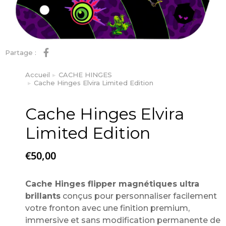
Partage :
Accueil
CACHE HINGES
Vous êtes ici :
Cache Hinges Elvira Limited Edition
Cache Hinges Elvira
Limited Edition
€
50,00
Cache Hinges flipper magnétiques ultra
brillants
conçus pour personnaliser facilement
votre fronton avec une finition premium,
immersive et sans modification permanente de