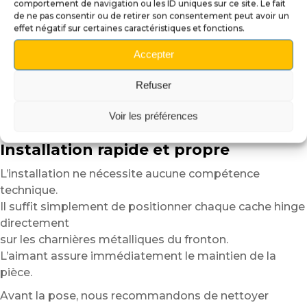
flipper.
comportement de navigation ou les ID uniques sur ce site. Le fait
de ne pas consentir ou de retirer son consentement peut avoir un
Grâce au support magnétique intégré, les cache hinges
effet négatif sur certaines caractéristiques et fonctions.
restent parfaitement
Accepter
en place tout en conservant une grande simplicité
d’utilisation.
Refuser
Vous pouvez les retirer, les repositionner ou les
remplacer facilement
Voir les préférences
selon vos envies ou le thème de votre machine.
Installation rapide et propre
L’installation ne nécessite aucune compétence
technique.
Il suffit simplement de positionner chaque cache hinge
directement
sur les charnières métalliques du fronton.
L’aimant assure immédiatement le maintien de la
pièce.
Avant la pose, nous recommandons de nettoyer