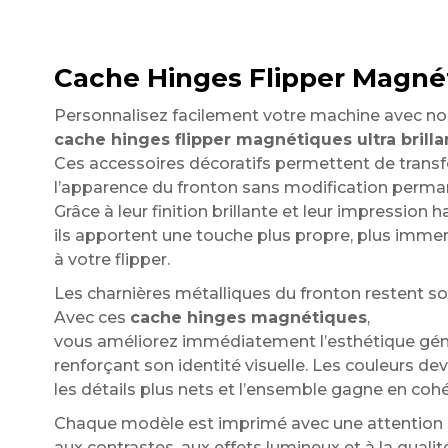
Cache Hinges Flipper Magnéti
Personnalisez facilement votre machine avec no
cache hinges flipper magnétiques ultra brilla
Ces accessoires décoratifs permettent de tran
l’apparence du fronton sans modification perman
Grâce à leur finition brillante et leur impression h
ils apportent une touche plus propre, plus immer
à votre flipper.
Les charnières métalliques du fronton restent sou
Avec ces
cache hinges magnétiques
,
vous améliorez immédiatement l’esthétique géné
renforçant son identité visuelle. Les couleurs de
les détails plus nets et l’ensemble gagne en coh
Chaque modèle est imprimé avec une attention p
aux contrastes, aux effets lumineux et à la qualit