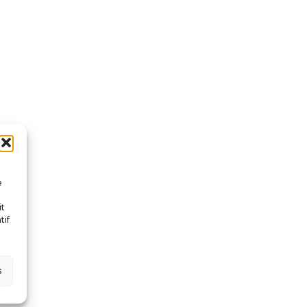
e
it
tif
s