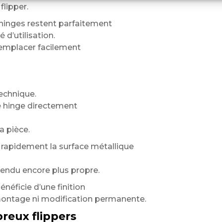
flipper.
hinges restent parfaitement
 d’utilisation.
 remplacer facilement
echnique.
e hinge directement
a pièce.
rapidement la surface métallique
rendu encore plus propre.
néficie d’une finition
montage ni modification permanente.
reux flippers