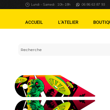
Cache Hinges Att
Lundi - Samedi : 10h-18h
06 86 63 87 93
ACCUEIL
L’ATELIER
BOUTIQ