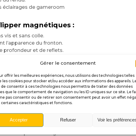
les éclairages de gameroom
lipper magnétiques :
 vis et sans colle.
t l’apparence du fronton.
profondeur et de reflets.
etrait facile à tout moment.
Gérer le consentement
ment le style du flipper.
r
r offrir les meilleures expériences, nous utilisons des technologies telles
 les cookies pour stocker et/ou accéder aux informations des appareils. L
des matériaux
t de consentir à ces technologies nous permettra de traiter des données
les que le comportement de navigation ou les ID uniques sur ce site. Le fa
obtenir une excellente tenue
ne pas consentir ou de retirer son consentement peut avoir un effet néga
ticulièrement en valeur
 certaines caractéristiques et fonctions.
is avec des noirs profonds,
Accepter
Refuser
Voir les préférence
, aux manipulations régulières