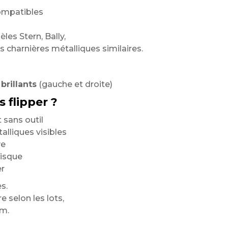
ompatibles
es Stern, Bally,
es charnières métalliques similaires.
brillants
(gauche et droite)
 flipper ?
 sans outil
lliques visibles
ve
risque
er
s.
 selon les lots,
om.