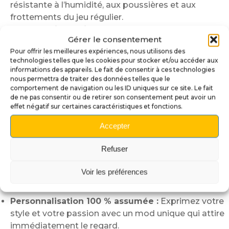
résistante à l’humidité, aux poussières et aux
frottements du jeu régulier.
Large choix de visuels :
Plusieurs styles
Gérer le consentement
disponibles : rétro, moderne, thématique
Pour offrir les meilleures expériences, nous utilisons des
(Ghostbusters, Medieval Madness, Jurassic Park…),
technologies telles que les cookies pour stocker et/ou accéder aux
pour une personnalisation fidèle à votre univers de
informations des appareils. Le fait de consentir à ces technologies
jeu.
nous permettra de traiter des données telles que le
comportement de navigation ou les ID uniques sur ce site. Le fait
Pourquoi choisir notre Cache Apron
de ne pas consentir ou de retirer son consentement peut avoir un
effet négatif sur certaines caractéristiques et fonctions.
de Flipper ?
Accepter
Protection efficace :
Évite l’usure prématurée de
l’apron d’origine due aux frottements, impacts ou
Refuser
manipulations répétées.
Esthétique rehaussée :
Donne un aspect haut de
Voir les préférences
gamme à votre flipper, avec des finitions nettes et
des couleurs éclatantes.
Personnalisation 100 % assumée :
Exprimez votre
style et votre passion avec un mod unique qui attire
immédiatement le regard.